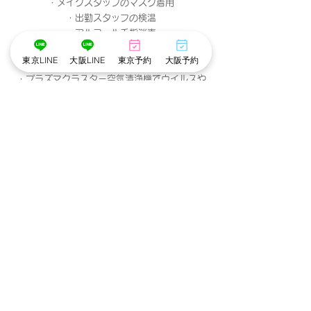
・メイクスタッフのマスク着用
・出勤スタッフの検温
・アルコール手指消毒
・お顔に触れるメイクスポンジやパフは
東京LINE
大阪LINE
東京予約
大阪予約
お客様ごとに使い捨て、洗浄。
・プラズマクラスター空気清浄機でウイルスや
菌を除去。
・貸切の個室で他のお客様との接触がありませ
ん。
東京池袋店
すべて表示
最新記事