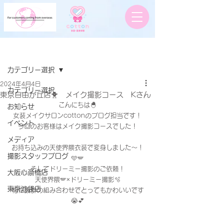
記事
カテゴリー選択
2024年4月4日
カテゴリー選択
東京自由が丘店🐥 メイク撮影コース Kさん
こんにちは🐣
お知らせ
女装メイクサロンcottonのブログ担当です！
イベント
今回のお客様はメイク撮影コースでした！
メディア
お持ち込みの天使界隈衣装で変身しました〜！
撮影スタッフブログ
🩵🪽
そしてドリーミー撮影のご依頼！
大阪心斎橋店
天使界隈🪽×ドリーミー撮影🫧
東京池袋店
相性抜群の組み合わせでとってもかわいいです
😭💕