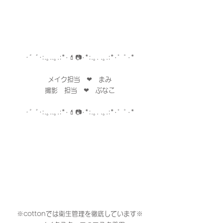
･゜ﾟ･
:.｡..｡.:*･💄📷･*:.｡. .｡.:*･゜ﾟ･*
メイク担当　❤︎　まみ
撮影　担当　❤︎　ぶなこ
･゜ﾟ･
:.｡..｡.:*･💄📷･*:.｡. .｡.:*･゜ﾟ･*
※cottonでは衛生管理を徹底しています※