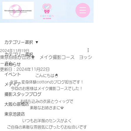
記事
カテゴリー選択
2024年11月19日
カテゴリー選択
東京自由が丘店🐥 メイク撮影コース ヨッシ
ーさん
お知らせ
更新日：
2024年11月22日
イベント
こんにちは🐣
女装・変身体験cottonのブログ担当です！
メディア
今回のお客様はメイク撮影コースでした！
撮影スタッフブログ
お持ち込みの衣装とウィッグで
大阪心斎橋店
素敵なお姉さまに💎
東京池袋店
いつもお洋服のセンスがよく
ご自身の素敵な雰囲気にぴったりお似合いです