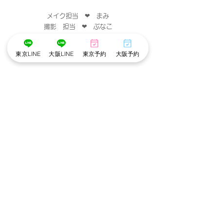
メイク担当　❤︎　まみ
撮影　担当　❤︎　ぶなこ
･゜ﾟ･
:.｡..｡.:*･💄📷･*:.｡. .｡.:*･゜ﾟ･*
東京LINE
大阪LINE
東京予約
大阪予約
東京池袋店
すべて表示
最新記事