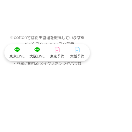
※cottonでは衛生管理を徹底しています※
・メイクスタッフのマスク着用
・出勤スタッフの検温
東京LINE
大阪LINE
東京予約
大阪予約
・アルコール手指消毒
・お顔に触れるメイクスポンジやパフは
お客様ごとに使い捨て、洗浄。
・プラズマクラスター空気清浄機でウイルスや
菌を除去。
・貸切の個室で他のお客様との接触がありませ
ん。
東京池袋店