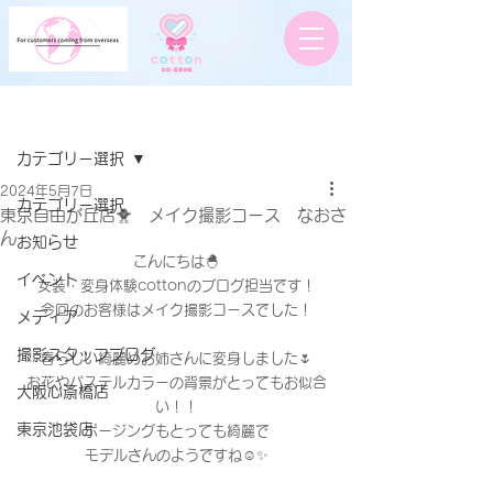
記事
カテゴリー選択
2024年5月7日
カテゴリー選択
東京自由が丘店🐥 メイク撮影コース なおさ
ん
お知らせ
こんにちは🐣
イベント
女装・変身体験cottonのブログ担当です！
今回のお客様はメイク撮影コースでした！
メディア
撮影スタッフブログ
春らしい綺麗めお姉さんに変身しました🌷
お花やパステルカラーの背景がとってもお似合
大阪心斎橋店
い！！
東京池袋店
ポージングもとっても綺麗で
モデルさんのようですね☺️✨