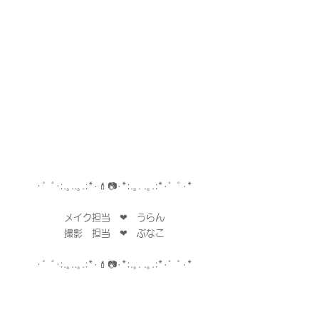
･゜ﾟ･
:.｡..｡.:*･💄📷･*:.｡. .｡.:*･゜ﾟ･*
メイク担当　❤︎　うらん
撮影　担当　❤︎　ぶなこ
･゜ﾟ･
:.｡..｡.:*･💄📷･*:.｡. .｡.:*･゜ﾟ･*