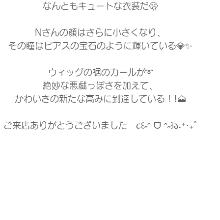
なんともキュートな衣装だ🫢
Nさんの顔はさらに小さくなり、
その瞳はピアスの宝石のように輝いている💎✨
ウィッグの裾のカールが➰
絶妙な悪戯っぽさを加えて、
かわいさの新たな高みに到達している！!🗻
ご来店ありがとうございました　૮꒰˶ᵔ ᗜ ᵔ˶꒱ა˖⁺‧₊˚