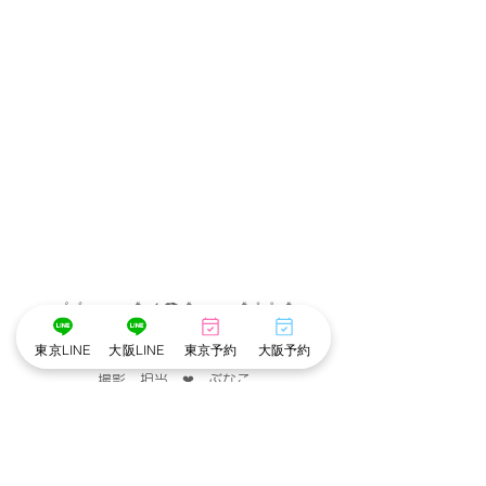
･゜ﾟ･
:.｡..｡.:*･💄📷･*:.｡. .｡.:*･゜ﾟ･*
東京LINE
大阪LINE
東京予約
大阪予約
メイク担当　❤︎　こだめ
撮影　担当　❤︎　ぶなこ
･゜ﾟ･
:.｡..｡.:*･💄📷･*:.｡. .｡.:*･゜ﾟ･*