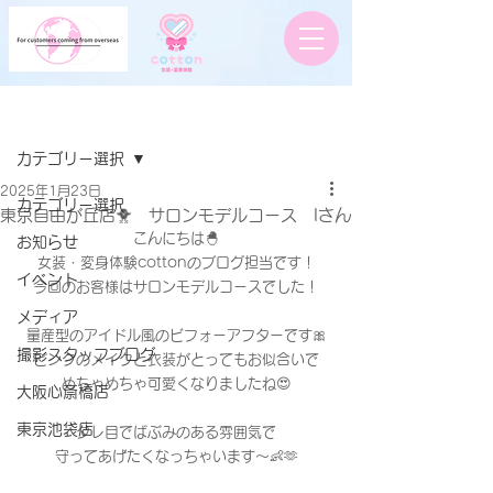
記事
カテゴリー選択
2025年1月23日
カテゴリー選択
東京自由が丘店🐥 サロンモデルコース Iさん
こんにちは🐣
お知らせ
女装・変身体験cottonのブログ担当です！
イベント
今回のお客様はサロンモデルコースでした！
メディア
量産型のアイドル風のビフォーアフターです🎀
撮影スタッフブログ
ピンクのメイクと衣装がとってもお似合いで
めちゃめちゃ可愛くなりましたね😍
大阪心斎橋店
東京池袋店
タレ目でばぶみのある雰囲気で
守ってあげたくなっちゃいます〜👶🫶