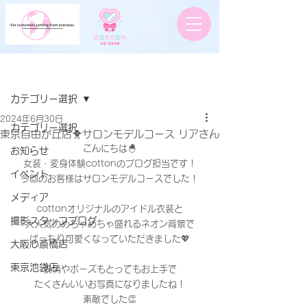
記事
カテゴリー選択
2024年6月30日
カテゴリー選択
東京自由が丘店🐥サロンモデルコース リアさん
こんにちは🐣
お知らせ
女装・変身体験cottonのブログ担当です！
イベント
今回のお客様はサロンモデルコースでした！
メディア
cottonオリジナルのアイドル衣装と
撮影スタッフブログ
大人気のめちゃめちゃ盛れるネオン背景で
ばっちり可愛くなっていただきました💖
大阪心斎橋店
東京池袋店
表情やポーズもとってもお上手で
たくさんいいお写真になりましたね！
素敵でした👏