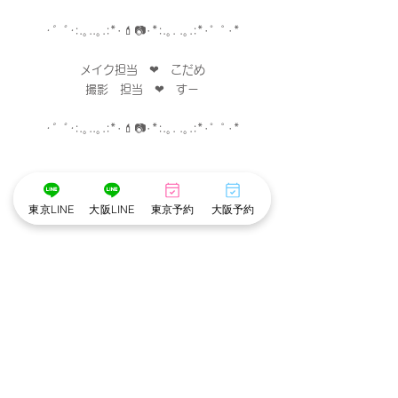
･゜ﾟ･
:.｡..｡.:*･💄📷･*:.｡. .｡.:*･゜ﾟ･*
メイク担当　❤︎　こだめ
撮影　担当　❤︎　すー
･゜ﾟ･
:.｡..｡.:*･💄📷･*:.｡. .｡.:*･゜ﾟ･*
東京LINE
大阪LINE
東京予約
大阪予約
※cottonでは衛生管理を徹底しています※
・メイクスタッフのマスク着用
・出勤スタッフの検温
・アルコール手指消毒