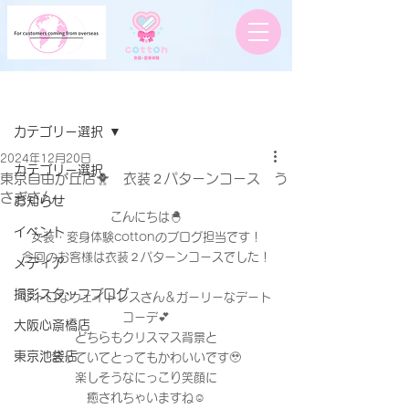
記事
カテゴリー選択
2024年12月20日
カテゴリー選択
東京自由が丘店🐥 衣装２パターンコース う
さぎさん
お知らせ
こんにちは🐣
イベント
女装・変身体験cottonのブログ担当です！
今回のお客様は衣装２パターンコースでした！
メディア
撮影スタッフブログ
レトロなウェイトレスさん＆ガーリーなデート
コーデ💕
大阪心斎橋店
どちらもクリスマス背景と
東京池袋店
合っていてとってもかわいいです🥹
楽しそうなにっこり笑顔に
癒されちゃいますね☺️