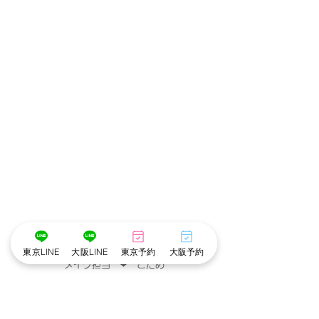
･゜ﾟ･
:.｡..｡.:*･💄📷･*:.｡. .｡.:*･゜ﾟ･*
東京LINE
大阪LINE
東京予約
大阪予約
メイク担当　❤︎　こだめ
撮影　担当　❤︎　アリ
･゜ﾟ･
:.｡..｡.:*･💄📷･*:.｡. .｡.:*･゜ﾟ･*