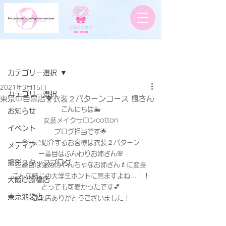
記事
カテゴリー選択
2021年3月15日
カテゴリー選択
東京中目黒店🐥衣装２パターンコース 楓さん
こんにちは🐳
お知らせ
女装メイクサロンcotton
イベント
ブログ担当です🌟
今回ご紹介するお客様は衣装２パターン
メディア
一着目はふんわりお姉さん🌸
撮影スタッフブログ
二着目は強めのやんちゃなお姉さん💄に変身
こんな感じの大学生ホントに居ますよね…！！
大阪心斎橋店
とっても可愛かったです💕
東京池袋店
ご来店ありがとうございました！