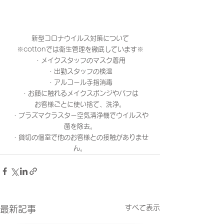
新型コロナウイルス対策について
※cottonでは衛生管理を徹底しています※
・メイクスタッフのマスク着用
・出勤スタッフの検温
・アルコール手指消毒
・お顔に触れるメイクスポンジやパフは
お客様ごとに使い捨て、洗浄。
・プラズマクラスター空気清浄機でウイルスや
菌を除去。
・貸切の個室で他のお客様との接触がありませ
ん。
すべて表示
最新記事