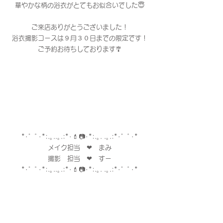
華やかな柄の浴衣がとてもお似合いでした😇
ご来店ありがとうございました！
浴衣撮影コースは９月３０日までの限定です！
ご予約お待ちしております🎐
*･゜ﾟ･*:.｡..｡.:*･💄📷･*:.｡. .｡.:*･゜ﾟ･*
メイク担当　❤︎　まみ
撮影　担当　❤︎　すー
*･゜ﾟ･*:.｡..｡.:*･💄📷･*:.｡. .｡.:*･゜ﾟ･*