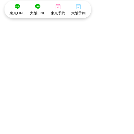
東京LINE
大阪LINE
東京予約
大阪予約
コメント
コメントを追加…
かずえ指名限定:あまあま
【受付終了】cot