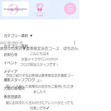
記事
カテゴリー選択
2021年7月31日
カテゴリー選択
東京中目黒店🐥夏季限定浴衣コース ぽちさん
こんにちは🎇
お知らせ
女装メイクサロンcotton
イベント
ブログ担当スタッフです！
メディア
今回ご紹介するお客様は夏季限定浴衣撮影コー
撮影スタッフブログ
ス✨
新しく入荷した紫陽花の浴衣をご着用いただき
大阪心斎橋店
ました💠
東京池袋店
髪にお花をたくさん付けたアレンジがとっても
可愛いです💕