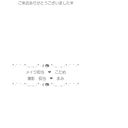
ご来店ありがとうございました🌸
*･゜ﾟ･*:.｡..｡.:*･💄📷･*:.｡. .｡.:*･゜ﾟ･*
メイク担当　❤︎　こだめ
撮影　担当　❤︎　まみ
*･゜ﾟ･*:.｡..｡.:*･💄📷･*:.｡. .｡.:*･゜ﾟ･*