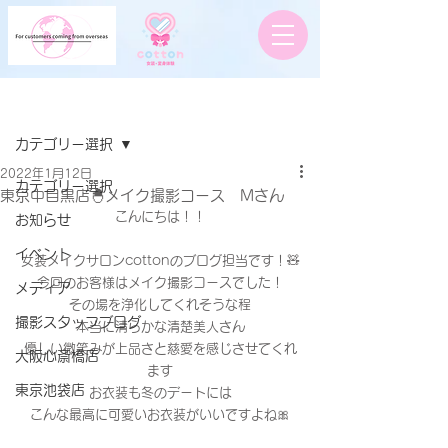
記事
カテゴリー選択
2022年1月12日
カテゴリー選択
東京中目黒店🐣メイク撮影コース Mさん
こんにちは！！
お知らせ
イベント
女装メイクサロンcottonのブログ担当です！🧸
今回のお客様はメイク撮影コースでした！
メディア
その場を浄化してくれそうな程
撮影スタッフブログ
本当に清らかな清楚美人さん
優しい微笑みが上品さと慈愛を感じさせてくれ
大阪心斎橋店
ます
東京池袋店
お衣装も冬のデートには
こんな最高に可愛いお衣装がいいですよね🎀