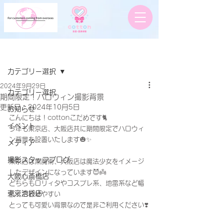
記事
カテゴリー選択
2024年9月29日
カテゴリー選択
期間限定！ハロウィン撮影背景
更新日：
2024年10月5日
お知らせ
こんにちは！cottonこだめです🐈
イベント
今年も東京店、大阪店共に期間限定でハロウィ
ン背景を設置いたします🎃✨
メディア
撮影スタッフブログ
東京店は黒魔術、大阪店は魔法少女をイメージ
したデザインになっています😈👼
大阪心斎橋店
どちらもロリィタやコスプレ系、地雷系など幅
東京池袋店
広く合わせやすい
とっても可愛い背景なので是非ご利用ください❣️