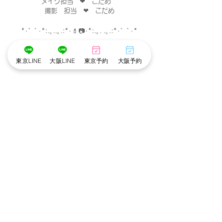
メイク担当　❤︎　こだめ　
撮影　担当　❤︎　こだめ
*･゜ﾟ･*:.｡..｡.:*･💄📷･*:.｡. .｡.:*･゜ﾟ･*
東京LINE
大阪LINE
東京予約
大阪予約
※cottonでは衛生管理を徹底しています※
・アルコール手指消毒
・お顔に触れるメイクスポンジやパフは
お客様ごとに使い捨て、洗浄。
・プラズマクラスター空気清浄機でウイルスや
菌を除去。
・貸切の個室で他のお客様との接触がありませ
ん。