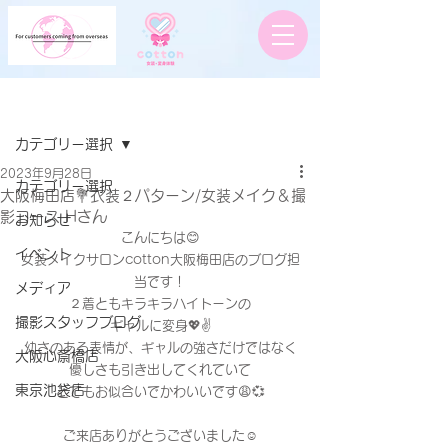
記事
カテゴリー選択
2023年9月28日
カテゴリー選択
大阪梅田店💐衣装２パターン/女装メイク＆撮
影コース Hさん
お知らせ
こんにちは😊
イベント
女装メイクサロンcotton大阪梅田店のブログ担
当です！
メディア
２着ともキラキラハイトーンの
撮影スタッフブログ
ギャルに変身💖✌️
幼さのある表情が、ギャルの強さだけではなく
大阪心斎橋店
優しさも引き出してくれていて
東京池袋店
とてもお似合いでかわいいです😩💞
ご来店ありがとうございました☺︎