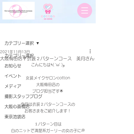
記事
カテゴリー選択
2021年11月13日
カテゴリー選択
大阪梅田店💐衣装２パターンコース 美月さん
こんにちは٩( ‘ω’ )و
お知らせ
イベント
女装メイクサロンcotton
大阪梅田店の
メディア
ブログ担当です🌟
撮影スタッフブログ
今回は衣装２パターンコースの
大阪心斎橋店
お客さまをご紹介します！
東京池袋店
１パターン目は
白のニットで清楚系ガーリーの女の子に💭