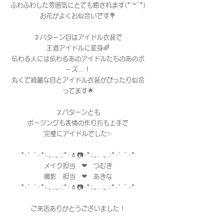
ふわふわした雰囲気にとても癒されます(*´꒳`*)
お花がよくお似合いです💐
２パターン目はアイドル衣装で
王道アイドルに変身🌈
伝わる人には伝わるあのアイドルたちのあのポ
ーズ…！
丸くて綺麗な目とアイドル衣装がぴったり似合
ってます🌟
２パターンとも
ポージングも表情の作り方も上手で
完璧にアイドルでした✨
*･゜ﾟ･*:.｡..｡.:*･💄📷･*:.｡. .｡.:*･゜ﾟ･*
メイク担当　❤︎　つむぎ
撮影　担当　❤︎　あきな
*･゜ﾟ･*:.｡..｡.:*･💄📷･*:.｡. .｡.:*･゜ﾟ･*
ご来店ありがとうございました！