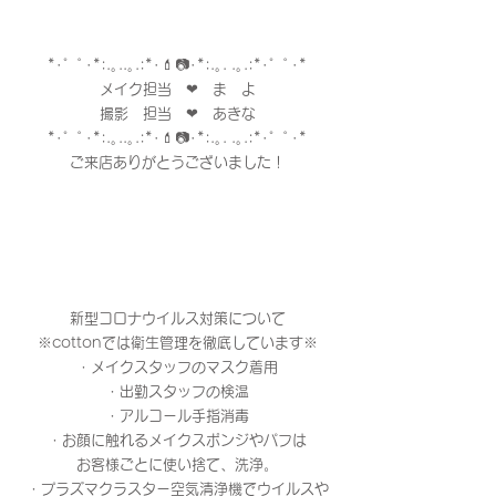
*･゜ﾟ･*:.｡..｡.:*･💄📷･*:.｡. .｡.:*･゜ﾟ･*
メイク担当　❤︎　ま　よ
撮影　担当　❤︎　あきな
*･゜ﾟ･*:.｡..｡.:*･💄📷･*:.｡. .｡.:*･゜ﾟ･*
ご来店ありがとうございました！
新型コロナウイルス対策について
※cottonでは衛生管理を徹底しています※
・メイクスタッフのマスク着用
・出勤スタッフの検温
・アルコール手指消毒
・お顔に触れるメイクスポンジやパフは
お客様ごとに使い捨て、洗浄。
・プラズマクラスター空気清浄機でウイルスや