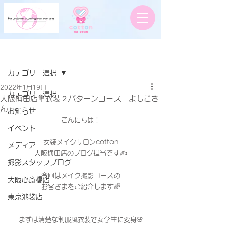
記事
カテゴリー選択
2022年1月19日
カテゴリー選択
大阪梅田店💐衣装２パターンコース よしこさ
ん
お知らせ
こんにちは！
イベント
女装メイクサロンcotton
メディア
大阪梅田店のブログ担当です✍️
撮影スタッフブログ
今回はメイク撮影コースの
大阪心斎橋店
お客さまをご紹介します🌈
東京池袋店
まずは清楚な制服風衣装で女学生に変身🌸