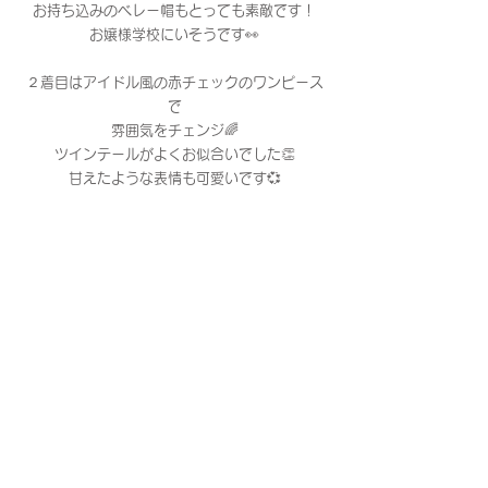
お持ち込みのベレー帽もとっても素敵です！
お嬢様学校にいそうです👀
２着目はアイドル風の赤チェックのワンピース
で
雰囲気をチェンジ🌈
ツインテールがよくお似合いでした👏
甘えたような表情も可愛いです💞