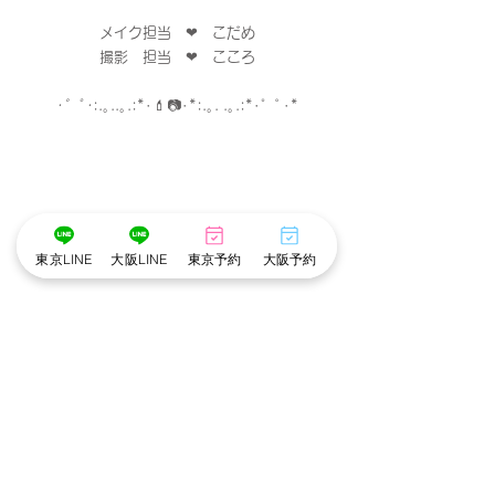
メイク担当　❤︎　こだめ
撮影　担当　❤︎　こころ
･゜ﾟ･
:.｡..｡.:*･
💄
📷
･
*:.｡. .｡.:*･゜ﾟ･*
東京LINE
大阪LINE
東京予約
大阪予約
※cottonでは衛生管理を徹底しています※
・アルコール手指消毒
・お顔に触れるメイクスポンジやパフは
お客様ごとに使い捨て、洗浄。
・プラズマクラスター空気清浄機でウイルスや
菌を除去。
・貸切の個室で他のお客様との接触がありませ