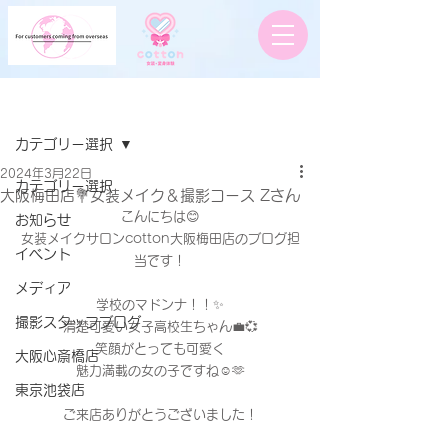
記事
カテゴリー選択
2024年3月22日
カテゴリー選択
大阪梅田店💐女装メイク＆撮影コース Zさん
こんにちは😊
お知らせ
女装メイクサロンcotton大阪梅田店のブログ担
イベント
当です！
メディア
学校のマドンナ！！✨
撮影スタッフブログ
清楚可愛い女子高校生ちゃん💼💞
笑顔がとっても可愛く
大阪心斎橋店
魅力満載の女の子ですね☺️🫶
東京池袋店
ご来店ありがとうございました！