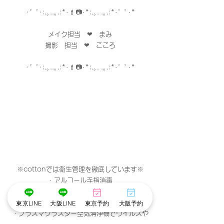
･゜ﾟ･
:.｡..｡.:*･
💄
📷
･
*:.｡. .｡.:*･゜ﾟ･*
メイク担当　❤︎　まみ
撮影　担当　❤︎　こころ
･゜ﾟ･
:.｡..｡.:*･
💄
📷
･
*:.｡. .｡.:*･゜ﾟ･*
※cottonでは衛生管理を徹底しています※
・アルコール手指消毒
・お顔に触れるメイクスポンジやパフは
お客様ごとに使い捨て、洗浄。
東京LINE
大阪LINE
東京予約
大阪予約
・プラズマクラスター空気清浄機でウイルスや