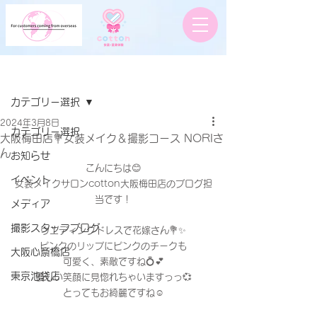
記事
カテゴリー選択
2024年3月8日
カテゴリー選択
大阪梅田店💐女装メイク＆撮影コース NORIさ
ん
お知らせ
こんにちは😊
イベント
女装メイクサロンcotton大阪梅田店のブログ担
当です！
メディア
撮影スタッフブログ
ウエディングドレスで花嫁さん💐✨
ピンクのリップにピンクのチークも
大阪心斎橋店
可愛く、素敵ですね💍💕
東京池袋店
優しい笑顔に見惚れちゃいますっっ💞
とってもお綺麗ですね☺️