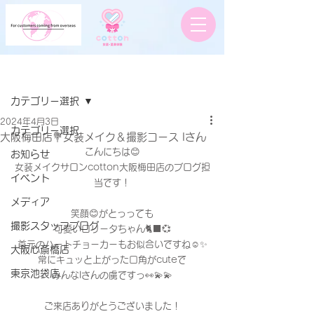
記事
カテゴリー選択
2024年4月3日
カテゴリー選択
大阪梅田店💐女装メイク＆撮影コース Iさん
こんにちは😊
お知らせ
女装メイクサロンcotton大阪梅田店のブログ担
イベント
当です！
メディア
笑顔😊がとっっても
撮影スタッフブログ
可愛いロリータちゃん🐈‍⬛💞
首元のハートチョーカーもお似合いですね☺️✨
大阪心斎橋店
常にキュッと上がった口角がcuteで
東京池袋店
みんなIさんの虜ですっ👀💫💫
ご来店ありがとうございました！