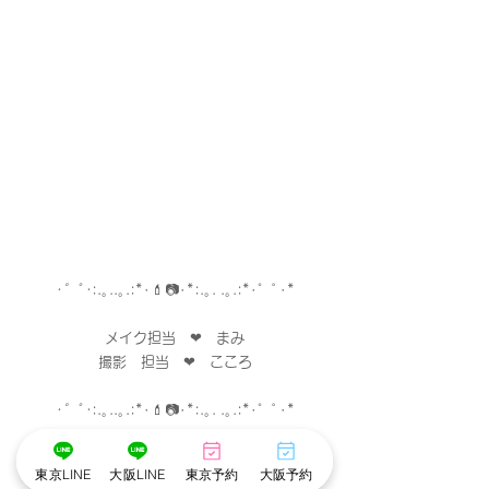
･゜ﾟ･
:.｡..｡.:*･
💄
📷
･
*:.｡. .｡.:*･゜ﾟ･*
メイク担当　❤︎　まみ
撮影　担当　❤︎　こころ
･゜ﾟ･
:.｡..｡.:*･
💄
📷
･
*:.｡. .｡.:*･゜ﾟ･*
東京LINE
大阪LINE
東京予約
大阪予約