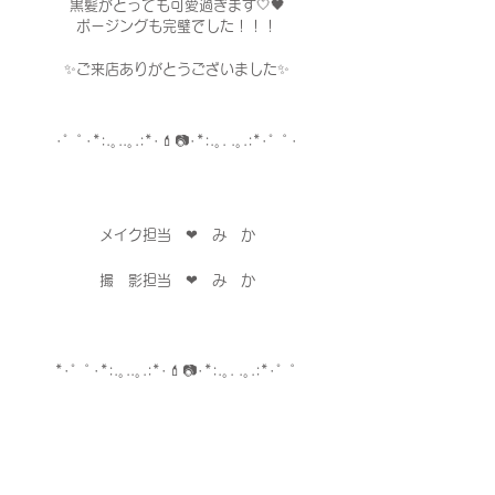
黒髪がとっても可愛過ぎます🤍🖤
ポージングも完璧でした！！！
✨ご来店ありがとうございました✨
･゜ﾟ･*:.｡..｡.:*･💄📷･*:.｡. .｡.:*･゜ﾟ･
メイク担当　❤︎　み　か
撮　影担当　❤︎　み　か
*･゜ﾟ･*:.｡..｡.:*･💄📷･*:.｡. .｡.:*･゜ﾟ