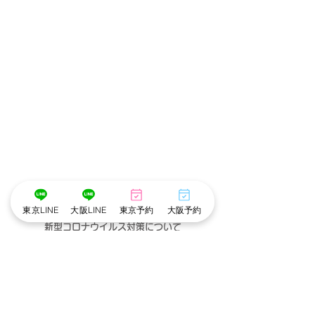
東京LINE
大阪LINE
東京予約
大阪予約
新型コロナウイルス対策について
※cottonでは衛生管理を徹底しています※
・メイクスタッフのマスク着用
・出勤スタッフの検温
・アルコール手指消毒
・お顔に触れるメイクスポンジやパフは