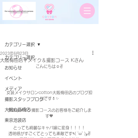
記事
カテゴリー選択
2023年6月23日
カテゴリー選択
大阪梅田店💐メイク＆撮影コース Kさん
こんにちは☺️✌️
お知らせ
イベント
メディア
女装メイクサロンcotton大阪梅田店のブログ担
当です💄✨
撮影スタッフブログ
大阪心斎橋店
今回はメイク撮影コースのお客様をご紹介しま
す🧡
東京池袋店
とっても綺麗なキャバ嬢に変身！！！！
透明感がすごくてとっても素敵です٩( 'ω' )و✌️