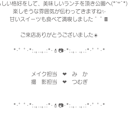
しい格好をして、美味しいランチを頂き公園へ(*´꒳`*)
楽しそうな雰囲気が伝わってきますね✨
甘いスイーツも食べて満喫しました＾＾🍫
ご来店ありがとうございました☀️
*･゜ﾟ･*:.｡..｡.:*･💄📷･*:.｡. .｡.:*･゜ﾟ･*
メイク担当　❤︎　み　か
撮　影担当　❤︎　つむぎ
*･゜ﾟ･*:.｡..｡.:*･💄📷･*:.｡. .｡.:*･゜ﾟ･*