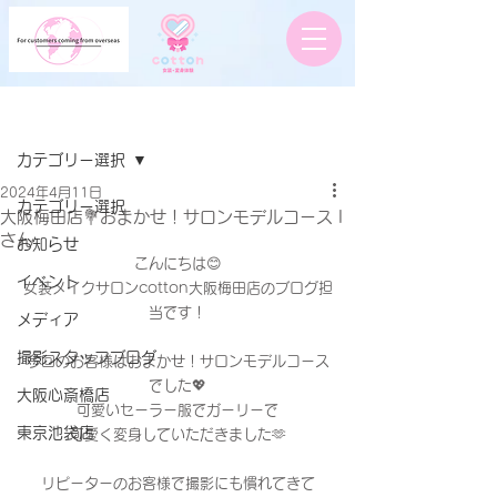
記事
カテゴリー選択
2024年4月11日
カテゴリー選択
大阪梅田店💐おまかせ！サロンモデルコース I
さん
お知らせ
こんにちは😊
イベント
女装メイクサロンcotton大阪梅田店のブログ担
当です！
メディア
撮影スタッフブログ
今回のお客様はおまかせ！サロンモデルコース
でした💖
大阪心斎橋店
可愛いセーラー服でガーリーで
東京池袋店
可愛く変身していただきました🫶
リピーターのお客様で撮影にも慣れてきて