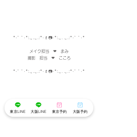
*･゜ﾟ･*:.｡..｡.:*･💄📷･*:.｡. .｡.:*･゜ﾟ･*
メイク担当　❤︎　まみ
撮影　担当　❤︎　こころ
*･゜ﾟ･*:.｡..｡.:*･💄📷･*:.｡. .｡.:*･゜ﾟ･*
東京LINE
大阪LINE
東京予約
大阪予約
※cottonでは衛生管理を徹底しています※