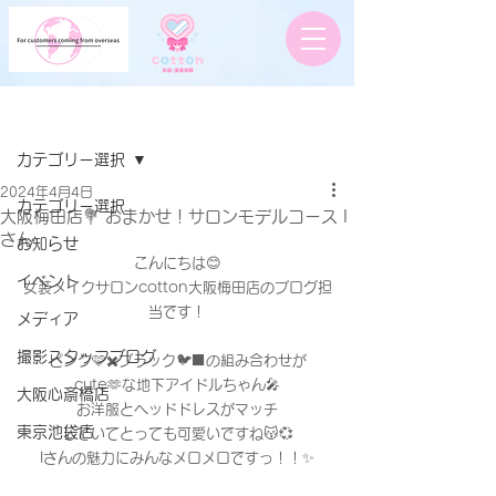
記事
カテゴリー選択
2024年4月4日
カテゴリー選択
大阪梅田店💐 おまかせ！サロンモデルコース I
さん
お知らせ
こんにちは😊
イベント
女装メイクサロンcotton大阪梅田店のブログ担
当です！
メディア
撮影スタッフブログ
ピンク🩷✖️ブラック🐦‍⬛の組み合わせが
cute🫶な地下アイドルちゃん🎤
大阪心斎橋店
お洋服とヘッドドレスがマッチ
東京池袋店
していてとっても可愛いですね😽💞
Iさんの魅力にみんなメロメロですっ！！✨