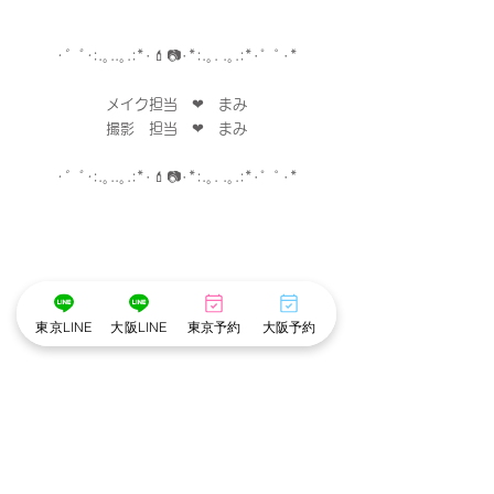
･゜ﾟ･
:.｡..｡.:*･
💄
📷
･
*:.｡. .｡.:*･゜ﾟ･*
メイク担当　❤︎　まみ
撮影　担当　❤︎　まみ
･゜ﾟ･
:.｡..｡.:*･
💄
📷
･
*:.｡. .｡.:*･゜ﾟ･*
東京LINE
大阪LINE
東京予約
大阪予約
※cottonでは衛生管理を徹底しています※
・アルコール手指消毒
・お顔に触れるメイクスポンジやパフは
お客様ごとに使い捨て、洗浄。