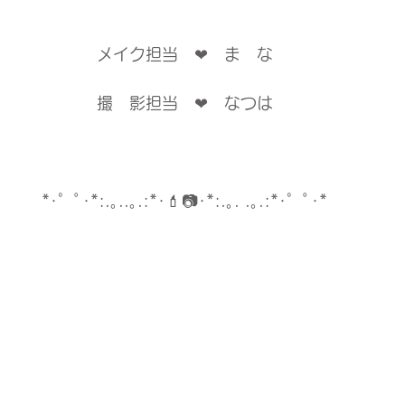
メイク担当　❤︎　ま　な
撮　影担当　❤︎　なつは
*･゜ﾟ･*:.｡..｡.:*･💄📷･*:.｡. .｡.:*･゜ﾟ･*