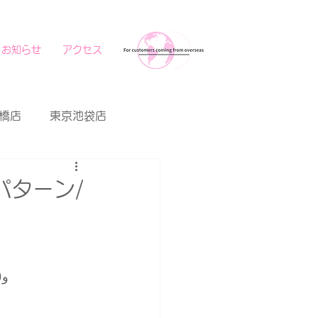
お知らせ
アクセス
橋店
東京池袋店
ターン/​
女装メイクサロンcotton大阪梅田店のブログ担当です٩( 'ω' )و