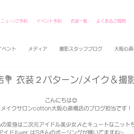
メニュー/ご予約
イベント予約
衣装一覧
よくあるご質問
イベント
メディア
撮影スタッフブログ
大阪心斎
💐 衣装２パターン/メイク＆撮
こんにちは😊
メイクサロンcotton大阪心斎橋店のブログ担当です！
んの変身は二次元アイドル美少女🎶とキュートなニットち
アイドルver.はSさんのポージングが輝いてますね✨