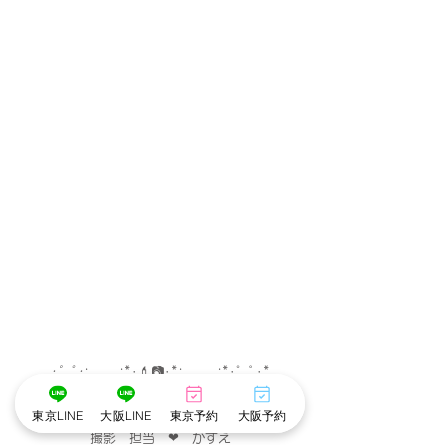
･゜ﾟ･
:.｡..｡.:*･
💄
📷
･
*:.｡. .｡.:*･゜ﾟ･*
東京LINE
大阪LINE
東京予約
大阪予約
メイク担当　❤︎　こだめ
撮影　担当　❤︎　かずえ