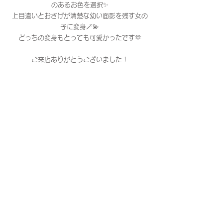
のあるお色を選択✨
上目遣いとおさげが清楚な幼い面影を残す女の
子に変身🪄💫
どっちの変身もとっても可愛かったです🫶
ご来店ありがとうございました！