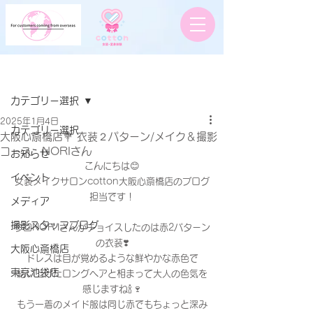
記事
カテゴリー選択
2025年1月4日
カテゴリー選択
大阪心斎橋店💐 衣装２パターン/メイク＆撮影
コース NORIさん
お知らせ
こんにちは😊
イベント
女装メイクサロンcotton大阪心斎橋店のブログ
担当です！
メディア
撮影スタッフブログ
今回NOR Iさんがチョイスしたのは赤2パターン
の衣装❣️
大阪心斎橋店
ドレスは目が覚めるような鮮やかな赤色で
東京池袋店
結い上げたロングヘアと相まって大人の色気を
感じますね🍾🍷
もう一着のメイド服は同じ赤でもちょっと深み