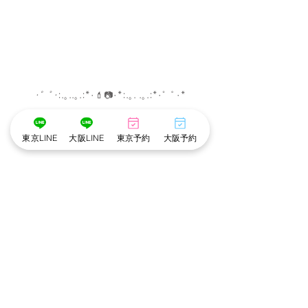
･゜ﾟ･
:.｡..｡.:*･
💄
📷
･
*:.｡. .｡.:*･゜ﾟ･*
メイク担当　❤︎　こだめ
東京LINE
大阪LINE
東京予約
大阪予約
撮影　担当　❤︎　かずえ
･゜ﾟ･
:.｡..｡.:*･
💄
📷
･
*:.｡. .｡.:*･゜ﾟ･*
※cottonでは衛生管理を徹底しています※
・アルコール手指消毒