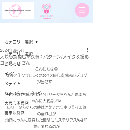
記事
カテゴリー選択
2024年8月5日
カテゴリー選択
大阪心斎橋店💐衣装２パターン/メイク＆撮影
コース Iさん
お知らせ
こんにちは😊
イベント
女装メイクサロンcotton大阪心斎橋店のブログ
担当です！
メディア
撮影スタッフブログ
今回のお客様は甘かわロリータちゃんと地雷ち
ゃんに大変身🪄💫
大阪心斎橋店
ロリータちゃんの時は清楚でホワホワ🐰な印象
東京池袋店
の垂れ目が
地雷ちゃんに変身した瞬間にミステリアス🐈な印
象に変わるのが