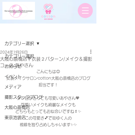
記事
カテゴリー選択
2024年7月26日
カテゴリー選択
大阪心斎橋店💐衣装２パターン/メイク＆撮影
コース あやさん
お知らせ
こんにちは😊
イベント
女装メイクサロンcotton大阪心斎橋店のブログ
担当です！
メディア
撮影スタッフブログ
タレ目がとっても可愛いあやさん💖
可愛いメイクも綺麗なメイクも
大阪心斎橋店
どちらもとってもお似合いですね💄✨
東京池袋店
この可愛さ💕で街ゆく人の
視線を独り占めしちゃいます✨✨