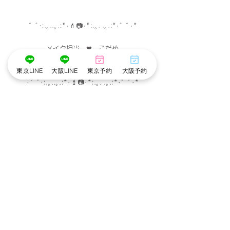
゜ﾟ･
:.｡..｡.:*･
💄
📷
･
*:.｡. .｡.:*･゜ﾟ･*
メイク担当　❤︎　こだめ
撮影　担当　❤︎　かずえ・こころ
東京LINE
大阪LINE
東京予約
大阪予約
･゜ﾟ･
:.｡..｡.:*･
💄
📷
･
*:.｡. .｡.:*･゜ﾟ･*
※cottonでは衛生管理を徹底しています※
・アルコール手指消毒
・お顔に触れるメイクスポンジやパフは
お客様ごとに使い捨て、洗浄。
・プラズマクラスター空気清浄機でウイルスや