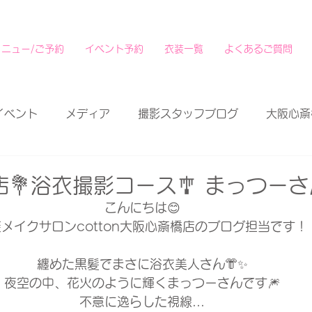
メニュー/ご予約
イベント予約
衣装一覧
よくあるご質問
イベント
メディア
撮影スタッフブログ
大阪心斎
💐浴衣撮影コース🎐 まっつーさ
こんにちは😊
メイクサロンcotton大阪心斎橋店のブログ担当です！
纏めた黒髪でまさに浴衣美人さん👘✨
夜空の中、花火のように輝くまっつーさんです🎆
不意に逸らした視線...