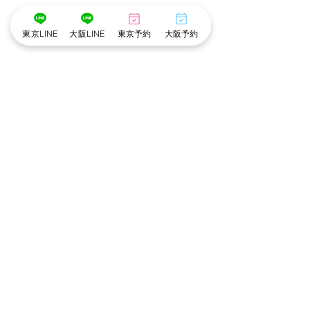
東京LINE
大阪LINE
東京予約
大阪予約
大阪心斎橋店
すべて表示
最新記事