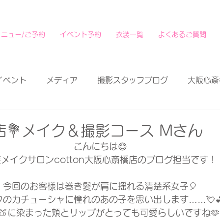
メニュー/ご予約
イベント予約
衣装一覧
よくあるご質問
イベント
メディア
撮影スタッフブログ
大阪心斎
💐メイク＆撮影コース Mさん
こんにちは😊
メイクサロンcotton大阪心斎橋店のブログ担当です！
今回のお客様は巻き髪が肩に揺れる清楚系女子🎈
クのカチューシャに憧れのあの子を思い出します……💘
🍑に染まった頬とリップがとっても可愛らしいですね🫶