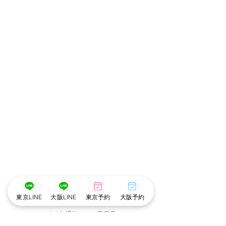
･゜ﾟ･
:.｡..｡.:*･
💄
📷
･
*:.｡. .｡.:*･゜ﾟ･*
東京LINE
大阪LINE
東京予約
大阪予約
メイク担当　❤︎　こころ
撮影　担当　❤︎　あやね