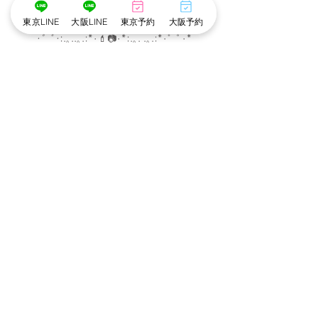
東京LINE
大阪LINE
東京予約
大阪予約
･゜ﾟ･
:.｡..｡.:*･
💄
📷
･
*:.｡. .｡.:*･゜ﾟ･*
メイク担当　❤︎　まみ
撮影　担当　❤︎　こころ
･゜ﾟ･
:.｡..｡.:*･
💄
📷
･
*:.｡. .｡.:*･゜ﾟ･*
大阪心斎橋店