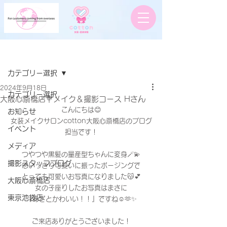
記事
カテゴリー選択
2024年9月18日
カテゴリー選択
大阪心斎橋店💐メイク＆撮影コース Hさん
こんにちは😊
お知らせ
女装メイクサロンcotton大阪心斎橋店のブログ
イベント
担当です！
メディア
つやつや黒髪の量産型ちゃんに変身🪄💫
撮影スタッフブログ
思いっきり可愛いに振ったポージングで
とっても可愛いお写真になりました😽💕
大阪心斎橋店
女の子座りしたお写真はまさに
東京池袋店
『あざとかわいい！！』ですね☺️🫶✨
ご来店ありがとうございました！