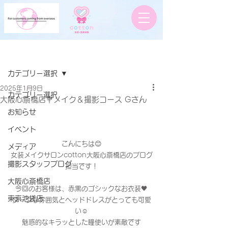
記事
カテゴリー選択
2025年1月9日
カテゴリー選択
大阪心斎橋店💐メイク＆撮影コース Gさん
お知らせ
イベント
こんにちは😊
メディア
女装メイクサロンcotton大阪心斎橋店のブログ
撮影スタッフブログ
担当です！
大阪心斎橋店
今回のお客様は、赤黒のゴシックなお衣装🖤
東京池袋店
ダークな雰囲気とヘッドドレスがとっても可愛
い☺️
魅惑的なキラッとした瞳使いが素敵です