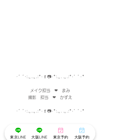
･゜ﾟ･
:.｡..｡.:*･
💄
📷
･
*:.｡. .｡.:*･゜ﾟ･*
メイク担当　❤︎　まみ
撮影　担当　❤︎　かずえ
･゜ﾟ･
:.｡..｡.:*･
💄
📷
･
*:.｡. .｡.:*･゜ﾟ･*
東京LINE
大阪LINE
東京予約
大阪予約