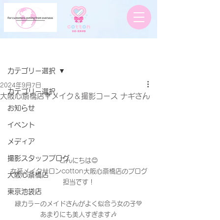
記事
カテゴリー選択
2024年9月7日
カテゴリー選択
大阪心斎橋店💐メイク＆撮影コース ナギさん
お知らせ
イベント
メディア
撮影スタッフブログ
こんにちは😊
女装メイクサロンcotton大阪心斎橋店のブログ
大阪心斎橋店
担当です！
東京池袋店
緑カラーのメイドさんがよく似合う女の子💚
あまりにも美人すぎます🎶