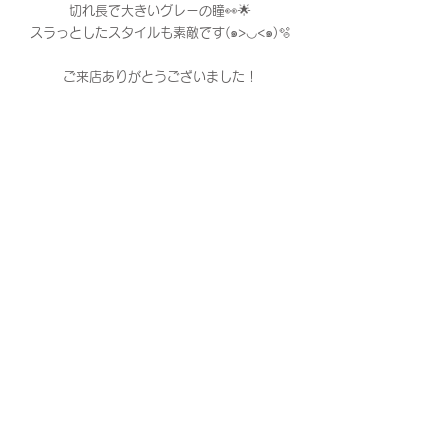
切れ長で大きいグレーの瞳👀🌟
スラっとしたスタイルも素敵です(๑>◡<๑)🫧
ご来店ありがとうございました！