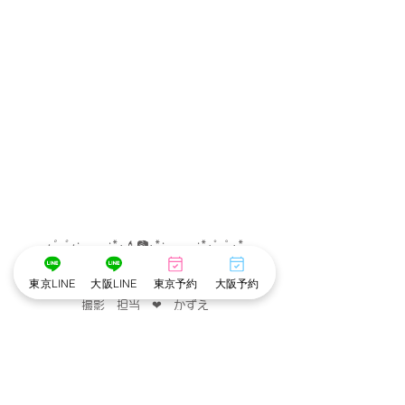
･゜ﾟ･
:.｡..｡.:*･
💄
📷
･
*:.｡. .｡.:*･゜ﾟ･*
東京LINE
大阪LINE
東京予約
大阪予約
メイク担当　❤︎　こころ
撮影　担当　❤︎　かずえ
･゜ﾟ･
:.｡..｡.:*･
💄
📷
･
*:.｡. .｡.:*･゜ﾟ･*