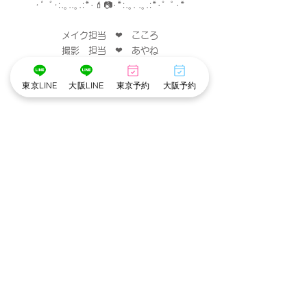
･゜ﾟ･
:.｡..｡.:*･
💄
📷
･
*:.｡. .｡.:*･゜ﾟ･*
メイク担当　❤︎　こころ
撮影　担当　❤︎　あやね
･゜ﾟ･
:.｡..｡.:*･
💄
📷
･
*:.｡. .｡.:*･゜ﾟ･*
東京LINE
大阪LINE
東京予約
大阪予約
大阪心斎橋店
すべて表示
最新記事