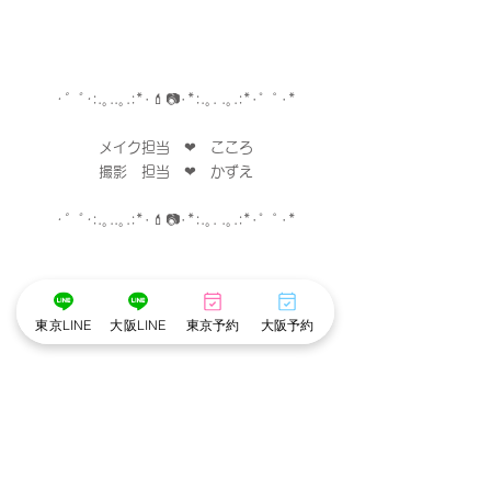
･゜ﾟ･
:.｡..｡.:*･
💄
📷
･
*:.｡. .｡.:*･゜ﾟ･*
メイク担当　❤︎　こころ
撮影　担当　❤︎　かずえ
･゜ﾟ･
:.｡..｡.:*･
💄
📷
･
*:.｡. .｡.:*･゜ﾟ･*
東京LINE
大阪LINE
東京予約
大阪予約