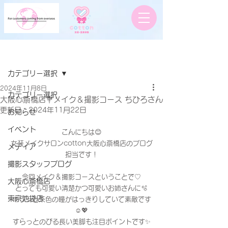
記事
カテゴリー選択
2024年11月8日
カテゴリー選択
大阪心斎橋店💐メイク＆撮影コース ちひろさん
更新日：
2024年11月22日
お知らせ
イベント
こんにちは😊
女装メイクサロンcotton大阪心斎橋店のブログ
メディア
担当です！
撮影スタッフブログ
今回メイク＆撮影コースということで♡
大阪心斎橋店
とっても可愛い清楚かつ可愛いお姉さんに🫧
東京池袋店
キラッと茶色の瞳がはっきりしていて素敵です
☺️💖
すらっとのびる長い美脚も注目ポイントです✨