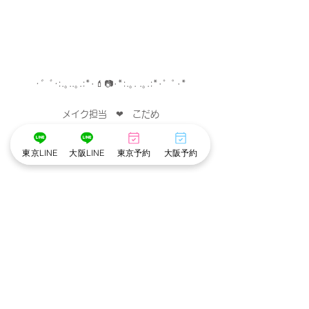
･゜ﾟ･
:.｡..｡.:*･
💄
📷
･
*:.｡. .｡.:*･゜ﾟ･*
メイク担当　❤︎　こだめ
撮影　担当　❤︎　あやね
東京LINE
大阪LINE
東京予約
大阪予約
･゜ﾟ･
:.｡..｡.:*･
💄
📷
･
*:.｡. .｡.:*･゜ﾟ･*