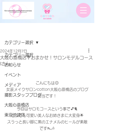
記事
カテゴリー選択
2024年12月7日
カテゴリー選択
大阪心斎橋店💐おまかせ！サロンモデルコース
Iさん
お知らせ
イベント
こんにちは😊
メディア
女装メイクサロンcotton大阪心斎橋店のブログ
撮影スタッフブログ
担当です！
大阪心斎橋店
今回はサロモコースという事で💕🐈
東京池袋店
とっても可愛い美人なお姉さまに大変身🌟
スラっと長い脚に黒のエナメルのヒールが素敵
です👠🎶