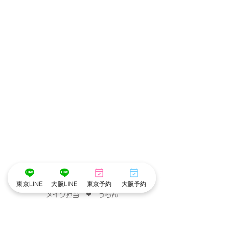
･゜ﾟ･
:.｡..｡.:*･
💄
📷
･
*:.｡. .｡.:*･゜ﾟ･*
東京LINE
大阪LINE
東京予約
大阪予約
メイク担当　❤︎　うらん
撮影　担当　❤︎　あやね
･゜ﾟ･
:.｡..｡.:*･
💄
📷
･
*:.｡. .｡.:*･゜ﾟ･*