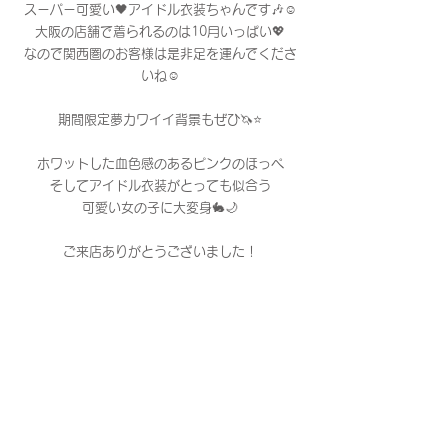
スーパー可愛い🖤アイドル衣装ちゃんです🎶☺️
大阪の店舗で着られるのは10月いっぱい💖
なので関西圏のお客様は是非足を運んでくださ
いね☺️
期間限定夢カワイイ背景もぜひ🦄⭐️
ホワットした血色感のあるピンクのほっぺ
そしてアイドル衣装がとっても似合う
可愛い女の子に大変身🐇🌙
ご来店ありがとうございました！