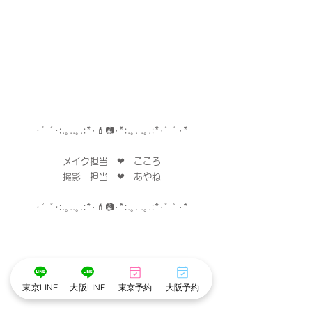
･゜ﾟ･
:.｡..｡.:*･
💄
📷
･
*:.｡. .｡.:*･゜ﾟ･*
メイク担当　❤︎　こころ
撮影　担当　❤︎　あやね
･゜ﾟ･
:.｡..｡.:*･
💄
📷
･
*:.｡. .｡.:*･゜ﾟ･*
東京LINE
大阪LINE
東京予約
大阪予約