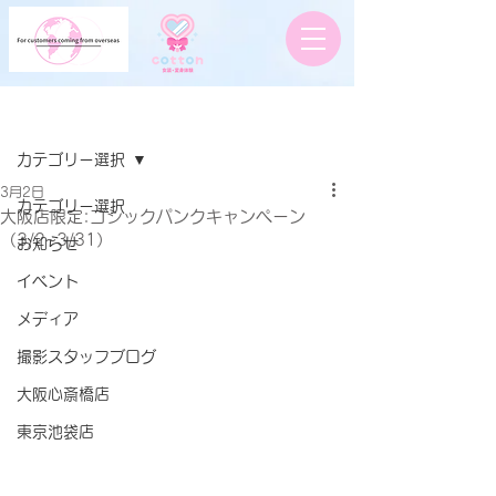
記事
カテゴリー選択
3月2日
カテゴリー選択
大阪店限定:ゴシックパンクキャンペーン
（3/2~3/31）
お知らせ
イベント
メディア
撮影スタッフブログ
大阪心斎橋店
東京池袋店