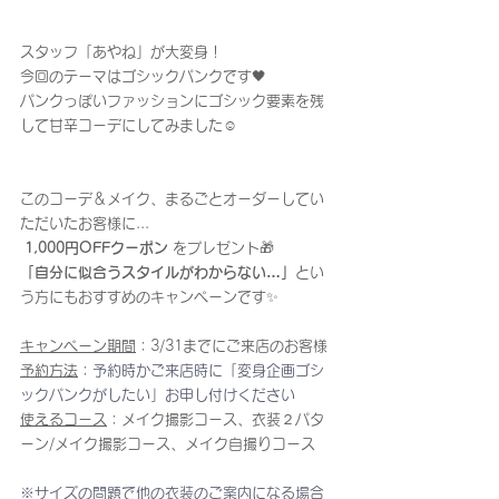
スタッフ「あやね」が大変身！
今回のテーマはゴシックパンクです🖤
パンクっぽいファッションにゴシック要素を残
して甘辛コーデにしてみました☺️
このコーデ＆メイク、まるごとオーダーしてい
ただいたお客様に...
1,000円OFFクーポン
 をプレゼント🎁
「自分に似合うスタイルがわからない…」
とい
う方にもおすすめのキャンペーンです✨
キャンペーン期間
：3/31までにご来店のお客様
予約方法
：
予約時かご来店時に「変身企画ゴシ
ックパンクがしたい」お申し付けください
使えるコース
：メイク撮影コース、衣装２パタ
ーン/メイク撮影コース、メイク自撮りコース
※サイズの問題で他の衣装のご案内になる場合