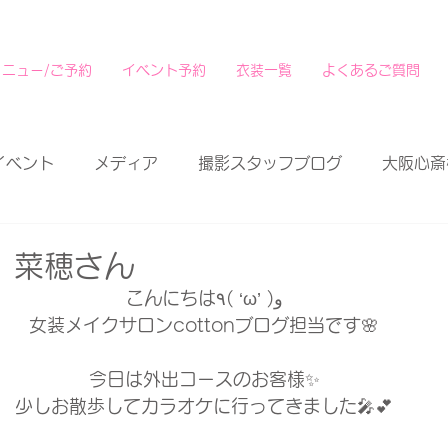
メニュー/ご予約
イベント予約
衣装一覧
よくあるご質問
イベント
メディア
撮影スタッフブログ
大阪心斎
 菜穂さん
こんにちは٩( ‘ω’ )و
女装メイクサロンcottonブログ担当です🌸
今日は外出コースのお客様✨
少しお散歩してカラオケに行ってきました🎤💕