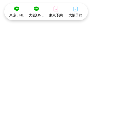
東京LINE
大阪LINE
東京予約
大阪予約
コメント
コメントを追加…
かずえ指名限定:あまあま
【受付終了】cot