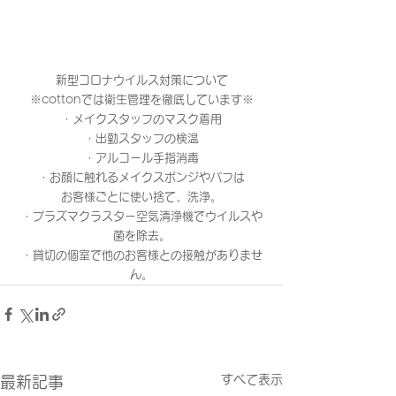
新型コロナウイルス対策について
※cottonでは衛生管理を徹底しています※
・メイクスタッフのマスク着用
・出勤スタッフの検温
・アルコール手指消毒
・お顔に触れるメイクスポンジやパフは
お客様ごとに使い捨て、洗浄。
・プラズマクラスター空気清浄機でウイルスや
菌を除去。
・貸切の個室で他のお客様との接触がありませ
ん。
すべて表示
最新記事