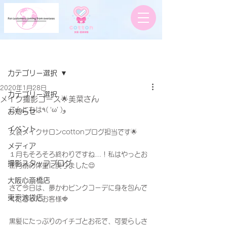
記事
カテゴリー選択
2020年1月28日
カテゴリー選択
メイク撮影コース🌟美菜さん
こんにちは٩( ‘ω’ )و
お知らせ
イベント
女装メイクサロンcottonブログ担当です🌟
メディア
１月もそろそろ終わりですね…！私はやっとお
撮影スタッフブログ
正月前の体重に戻りました😌
大阪心斎橋店
さて今日は、夢かわピンクコーデに身を包んで
東京池袋店
くださったお客様🍓
黒髪にたっぷりのイチゴとお花で、可愛らしさ