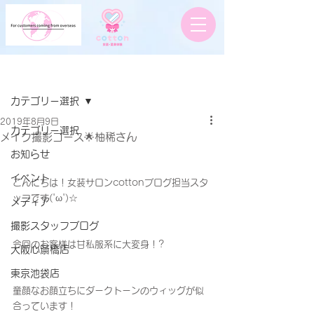
記事
カテゴリー選択
2019年8月9日
カテゴリー選択
メイク撮影コース🌟柚稀さん
お知らせ
イベント
こんにちは！女装サロンcottonブログ担当スタ
ッフです('ω')☆
メディア
撮影スタッフブログ
今回のお客様は甘私服系に大変身！?
大阪心斎橋店
東京池袋店
童顔なお顔立ちにダークトーンのウィッグが似
合っています！