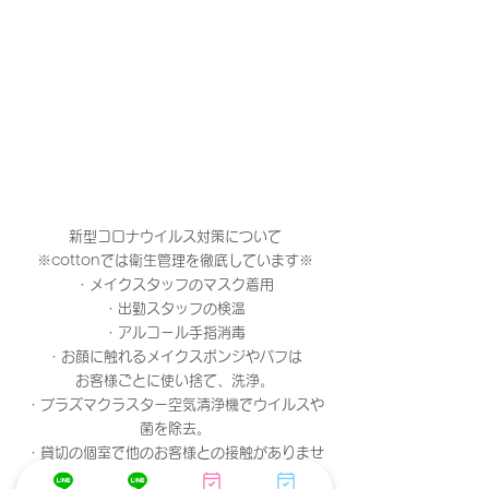
新型コロナウイルス対策について
※cottonでは衛生管理を徹底しています※
・メイクスタッフのマスク着用
・出勤スタッフの検温
・アルコール手指消毒
・お顔に触れるメイクスポンジやパフは
お客様ごとに使い捨て、洗浄。
・プラズマクラスター空気清浄機でウイルスや
菌を除去。
・貸切の個室で他のお客様との接触がありませ
ん。