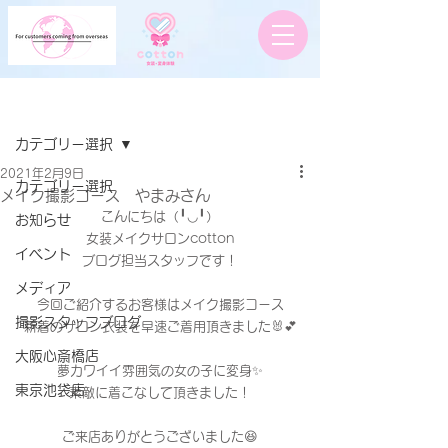
記事
カテゴリー選択
2021年2月9日
カテゴリー選択
メイク撮影コース やまみさん
こんにちは（╹◡╹）
お知らせ
女装メイクサロンcotton
イベント
ブログ担当スタッフです！
メディア
今回ご紹介するお客様はメイク撮影コース
撮影スタッフブログ
新着のサロン衣装を早速ご着用頂きました🐰💕
大阪心斎橋店
夢カワイイ雰囲気の女の子に変身✨
東京池袋店
素敵に着こなして頂きました！
ご来店ありがとうございました😆