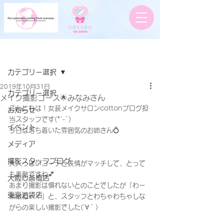
記事
カテゴリー選択
2019年10月31日
カテゴリー選択
メイク撮影コース🌟みなみさん
こんにちは！女装メイクサロンcottonブログ担
お知らせ
当スタッフです(*´-`)
イベント
今日は落ち着いた雰囲気のお姉さん💍
メディア
撮影スタッフブログ
大人っぽいコーデと表情がマッチして、とって
も素敵ですね💕
大阪心斎橋店
あまり撮影は慣れないとのことでしたが「わー
東京池袋店
素敵ね～！」と、スタッフとわちゃわちゃしな
がらの楽しい撮影でした(´∀｀)