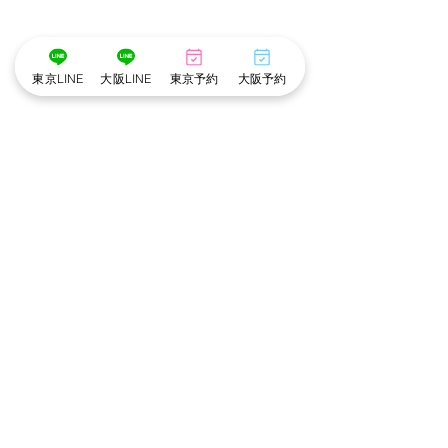
東京LINE
大阪LINE
東京予約
大阪予約
料金改定のお知
いつもcottonを
header.all-comments
だきありがとうご
8/1ご予約分より
スの料金を改定い
comment-box.placeholder
7/31にご予約を
【受付終了】cottonスペ
いた分については、
シャル撮影会【8/16東
のご予約でも改定
でご案内となりま
京・8/22大阪】
運営会社
取材、​メディア受付​
定後料金（全て税
・メイク帰宅コ
12,100円（変更