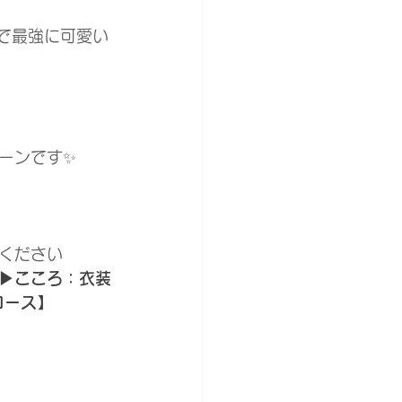
せで最強に可愛い
ーンです✨
ください
▶︎こころ：衣装
コース】