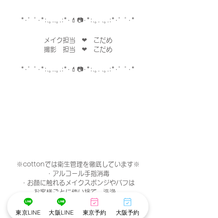
*･゜ﾟ･*:.｡..｡.:*･💄📷･*:.｡. .｡.:*･゜ﾟ･*
メイク担当　❤︎　こだめ
撮影　担当　❤︎　こだめ
*･゜ﾟ･*:.｡..｡.:*･💄📷･*:.｡. .｡.:*･゜ﾟ･*
※cottonでは衛生管理を徹底しています※
・アルコール手指消毒
・お顔に触れるメイクスポンジやパフは
お客様ごとに使い捨て、洗浄。
・プラズマクラスター空気清浄機でウイルスや
菌を除去。
東京LINE
大阪LINE
東京予約
大阪予約