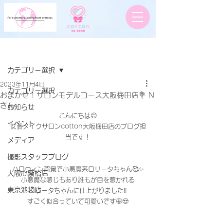
記事
カテゴリー選択
2023年11月4日
カテゴリー選択
おまかせ！サロンモデルコース大阪梅田店💐 N
さん
お知らせ
こんにちは😊
イベント
女装メイクサロンcotton大阪梅田店のブログ担
当です！
メディア
撮影スタッフブログ
ハロウィン背景で小悪魔系ロリータちゃん🥰✨
大阪心斎橋店
小悪魔な感じもあり誰もが目を惹かれる
東京池袋店
ロリータちゃんに仕上がりました‼️
すごく似合っていて可愛いです🤩😍