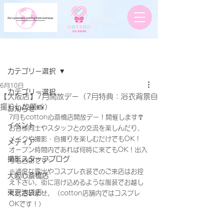
記事
カテゴリー選択
6月10日
カテゴリー選択
【大阪店】7月開放デー（7月特典：浴衣背景自
撮りし放題📸）
お知らせ
7月もcotton心斎橋店開放デー！開催します🎐
イベント
お客様同士やスタッフとの交流を楽しんだり、
メイクや撮影・自撮りを楽しむだけでもOK！
メディア
オープン時間内であれば何時に来てもOK！出入
撮影スタッフブログ
りも自由です✨
※過度な露出やコスプレ衣装でのご来店はお控
大阪心斎橋店
え下さい。街に溶け込めるような服装でお越し
東京池袋店
くださいませ。（cotton店舗内ではコスプレ
OKです！）