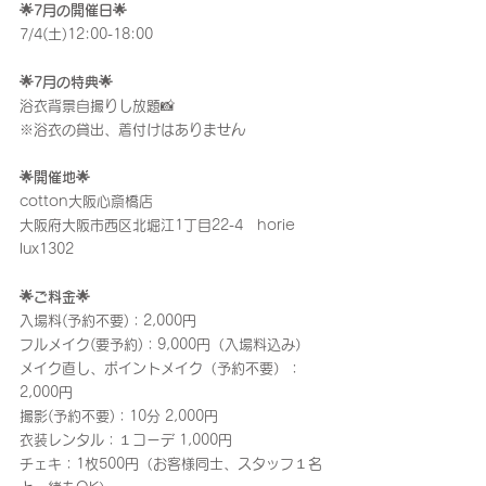
🌟7月の開催日🌟
7/4(土)12:00-18:00
🌟7月の特典🌟
浴衣背景自撮りし放題📸
※浴衣の貸出、着付けはありません
🌟開催地🌟
cotton大阪心斎橋店
大阪府大阪市西区北堀江1丁目22-4　horie 
lux1302
🌟ご料金🌟
入場料(予約不要)：2,000円
フルメイク(要予約)：9,000円（入場料込み）
メイク直し、ポイントメイク（予約不要）：
2,000円
撮影(予約不要)：10分 2,000円
衣装レンタル：１コーデ 1,000円
チェキ：1枚500円（お客様同士、スタッフ１名